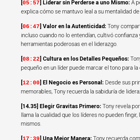
[
] Liderar sin Perderse a uno Mismo:
A p
05:57
explica cómo se mantuvo leal a su mentalidad de l
[
] Valor en la Autenticidad:
Tony compart
06:47
incluso cuando no lo entendían, cultivó confianza
herramientas poderosas en el liderazgo.
[
] Cultura en los Detalles Pequeños:
Ton
08:22
pequeño en un líder puede marcar el tono para la 
[
] El Negocio es Personal:
Desde sus pri
12:00
memorables, Tony recuerda la sabiduría de lideraz
[14.35] Elegir Gravitas Primero:
Tony revela por
llama la cualidad que los líderes no pueden fingir,
mismos.
[
] Una Mejor Manera:
Tony recuerda como 
17:39