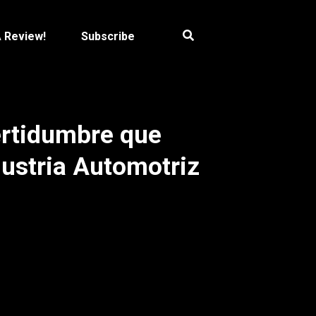
A Review!
Subscribe
certidumbre que
dustria Automotriz